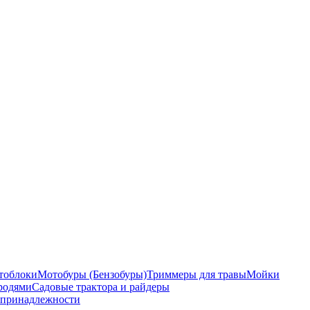
тоблоки
Мотобуры (Бензобуры)
Триммеры для травы
Мойки
ородями
Садовые трактора и райдеры
 принадлежности