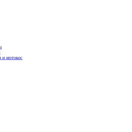
и
я
 и мотокос