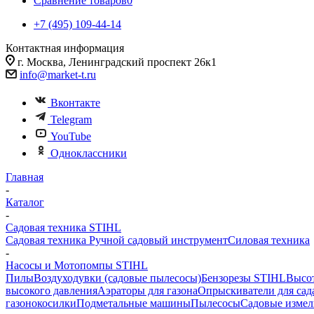
Сравнение товаров
0
+7 (495) 109-44-14
Контактная информация
г. Москва, Ленинградский проспект 26к1
info@market-t.ru
Вконтакте
Telegram
YouTube
Одноклассники
Главная
-
Каталог
-
Садовая техника STIHL
Садовая техника
Ручной садовый инструмент
Силовая техника
-
Насосы и Мотопомпы STIHL
Пилы
Воздуходувки (садовые пылесосы)
Бензорезы STIHL
Высо
высокого давления
Аэраторы для газона
Опрыскиватели для сад
газонокосилки
Подметальные машины
Пылесосы
Садовые измел