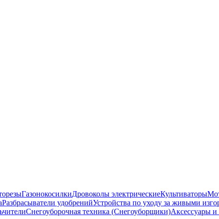
торезы
Газонокосилки
Дровоколы электрические
Культиваторы
Мо
а
Разбрасыватели удобрений
Устройства по уходу за живыми изг
ьчители
Снегоуборочная техника (Снегоуборщики)
Аксессуары и