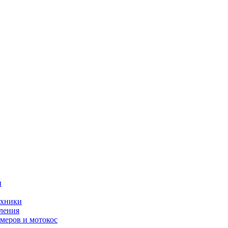
ы
ехники
ления
меров и мотокос